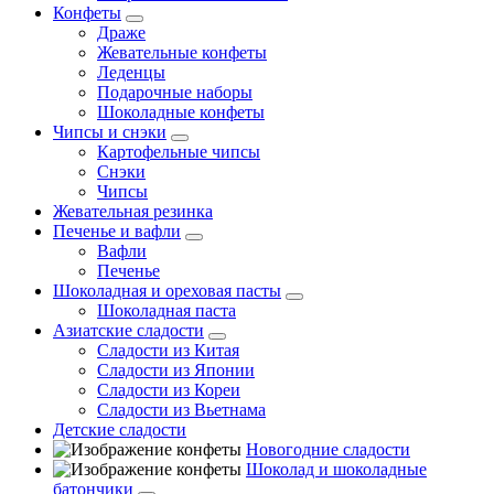
Конфеты
Драже
Жевательные конфеты
Леденцы
Подарочные наборы
Шоколадные конфеты
Чипсы и снэки
Картофельные чипсы
Снэки
Чипсы
Жевательная резинка
Печенье и вафли
Вафли
Печенье
Шоколадная и ореховая пасты
Шоколадная паста
Азиатские сладости
Сладости из Китая
Сладости из Японии
Сладости из Кореи
Сладости из Вьетнама
Детские сладости
Новогодние сладости
Шоколад и шоколадные
батончики