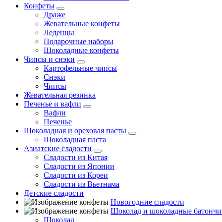
Конфеты
Драже
Жевательные конфеты
Леденцы
Подарочные наборы
Шоколадные конфеты
Чипсы и снэки
Картофельные чипсы
Снэки
Чипсы
Жевательная резинка
Печенье и вафли
Вафли
Печенье
Шоколадная и ореховая пасты
Шоколадная паста
Азиатские сладости
Сладости из Китая
Сладости из Японии
Сладости из Кореи
Сладости из Вьетнама
Детские сладости
Новогодние сладости
Шоколад и шоколадные батончи
Шоколад