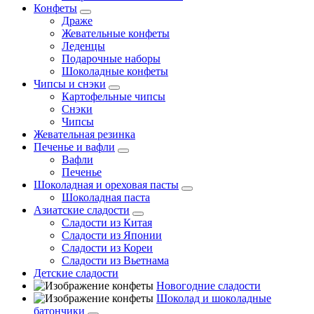
Конфеты
Драже
Жевательные конфеты
Леденцы
Подарочные наборы
Шоколадные конфеты
Чипсы и снэки
Картофельные чипсы
Снэки
Чипсы
Жевательная резинка
Печенье и вафли
Вафли
Печенье
Шоколадная и ореховая пасты
Шоколадная паста
Азиатские сладости
Сладости из Китая
Сладости из Японии
Сладости из Кореи
Сладости из Вьетнама
Детские сладости
Новогодние сладости
Шоколад и шоколадные
батончики