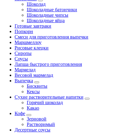
Шоколад
Шоколадные батончики
Шоколадные чипсы
Шоколадные яйца
Готовые завтраки
Попкорн
Смеси для приготовления выпечки
Маршмеллоу
Рисовые клецки
Сиропы
Соусы
Лапша быстрого приготовления
Мармелад
Весовой мармелад
Выпечка
Бисквиты
Кексы
Сухие растворительные напитки
Горячий шоколад
Какао
Кофе
Зерновой
Растворимый
Десертные соусы