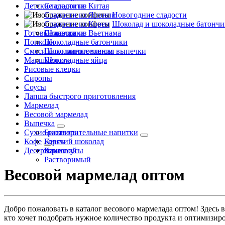
Детские сладости
Сладости из Китая
Сладости из Японии
Новогодние сладости
Сладости из Кореи
Шоколад и шоколадные батончи
Готовые завтраки
Сладости из Вьетнама
Шоколад
Попкорн
Шоколадные батончики
Смеси для приготовления выпечки
Шоколадные чипсы
Маршмеллоу
Шоколадные яйца
Рисовые клецки
Сиропы
Соусы
Лапша быстрого приготовления
Мармелад
Весовой мармелад
Выпечка
Сухие растворительные напитки
Бисквиты
Кофе
Кексы
Горячий шоколад
Десертные соусы
Какао
Зерновой
Растворимый
Весовой мармелад оптом
Добро пожаловать в каталог весового мармелада оптом! Здесь 
кто хочет подобрать нужное количество продукта и оптимизиро