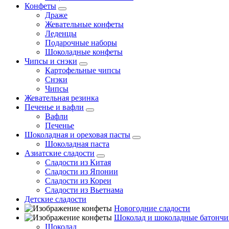
Конфеты
Драже
Жевательные конфеты
Леденцы
Подарочные наборы
Шоколадные конфеты
Чипсы и снэки
Картофельные чипсы
Снэки
Чипсы
Жевательная резинка
Печенье и вафли
Вафли
Печенье
Шоколадная и ореховая пасты
Шоколадная паста
Азиатские сладости
Сладости из Китая
Сладости из Японии
Сладости из Кореи
Сладости из Вьетнама
Детские сладости
Новогодние сладости
Шоколад и шоколадные батончи
Шоколад