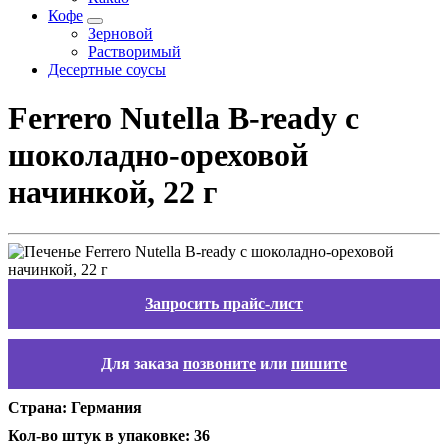
Кофе
Зерновой
Растворимый
Десертные соусы
Ferrero Nutella B-ready с
шоколадно-ореховой
начинкой, 22 г
Запросить прайс-лист
Для заказа
позвоните
или
пишите
Страна: Германия
Кол-во штук в упаковке: 36