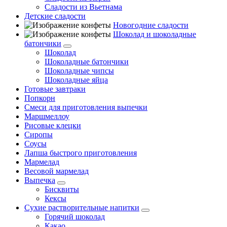
Сладости из Вьетнама
Детские сладости
Новогодние сладости
Шоколад и шоколадные
батончики
Шоколад
Шоколадные батончики
Шоколадные чипсы
Шоколадные яйца
Готовые завтраки
Попкорн
Смеси для приготовления выпечки
Маршмеллоу
Рисовые клецки
Сиропы
Соусы
Лапша быстрого приготовления
Мармелад
Весовой мармелад
Выпечка
Бисквиты
Кексы
Сухие растворительные напитки
Горячий шоколад
Какао