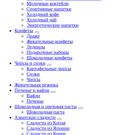
Молочные коктейли
Спортивные напитки
Холодный кофе
Холодный чай
Энергетические напитки
Конфеты
Драже
Жевательные конфеты
Леденцы
Подарочные наборы
Шоколадные конфеты
Чипсы и снэки
Картофельные чипсы
Снэки
Чипсы
Жевательная резинка
Печенье и вафли
Вафли
Печенье
Шоколадная и ореховая пасты
Шоколадная паста
Азиатские сладости
Сладости из Китая
Сладости из Японии
Сладости из Кореи