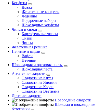
Конфеты
Драже
Жевательные конфеты
Леденцы
Подарочные наборы
Шоколадные конфеты
Чипсы и снэки
Картофельные чипсы
Снэки
Чипсы
Жевательная резинка
Печенье и вафли
Вафли
Печенье
Шоколадная и ореховая пасты
Шоколадная паста
Азиатские сладости
Сладости из Китая
Сладости из Японии
Сладости из Кореи
Сладости из Вьетнама
Детские сладости
Новогодние сладости
Шоколад и шоколадные
батончики