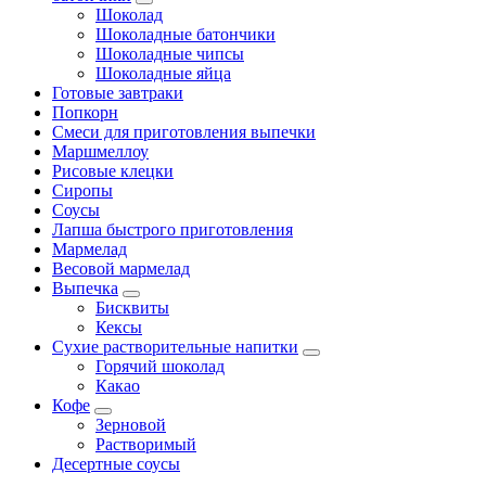
Шоколад
Шоколадные батончики
Шоколадные чипсы
Шоколадные яйца
Готовые завтраки
Попкорн
Смеси для приготовления выпечки
Маршмеллоу
Рисовые клецки
Сиропы
Соусы
Лапша быстрого приготовления
Мармелад
Весовой мармелад
Выпечка
Бисквиты
Кексы
Сухие растворительные напитки
Горячий шоколад
Какао
Кофе
Зерновой
Растворимый
Десертные соусы