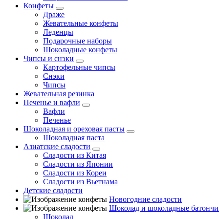
Конфеты
Драже
Жевательные конфеты
Леденцы
Подарочные наборы
Шоколадные конфеты
Чипсы и снэки
Картофельные чипсы
Снэки
Чипсы
Жевательная резинка
Печенье и вафли
Вафли
Печенье
Шоколадная и ореховая пасты
Шоколадная паста
Азиатские сладости
Сладости из Китая
Сладости из Японии
Сладости из Кореи
Сладости из Вьетнама
Детские сладости
Новогодние сладости
Шоколад и шоколадные батончи
Шоколад