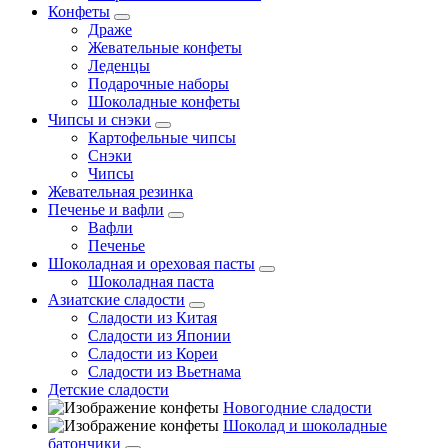
Конфеты
Драже
Жевательные конфеты
Леденцы
Подарочные наборы
Шоколадные конфеты
Чипсы и снэки
Картофельные чипсы
Снэки
Чипсы
Жевательная резинка
Печенье и вафли
Вафли
Печенье
Шоколадная и ореховая пасты
Шоколадная паста
Азиатские сладости
Сладости из Китая
Сладости из Японии
Сладости из Кореи
Сладости из Вьетнама
Детские сладости
Новогодние сладости
Шоколад и шоколадные
батончики