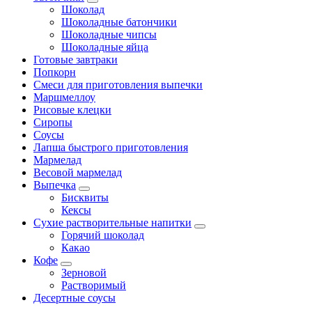
Шоколад
Шоколадные батончики
Шоколадные чипсы
Шоколадные яйца
Готовые завтраки
Попкорн
Смеси для приготовления выпечки
Маршмеллоу
Рисовые клецки
Сиропы
Соусы
Лапша быстрого приготовления
Мармелад
Весовой мармелад
Выпечка
Бисквиты
Кексы
Сухие растворительные напитки
Горячий шоколад
Какао
Кофе
Зерновой
Растворимый
Десертные соусы