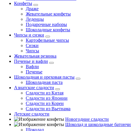
Конфеты
Драже
Жевательные конфеты
Леденцы
Подарочные наборы
Шоколадные конфеты
Чипсы и снэки
Картофельные чипсы
Снэки
Чипсы
Жевательная резинка
Печенье и вафли
Вафли
Печенье
Шоколадная и ореховая пасты
Шоколадная паста
Азиатские сладости
Сладости из Китая
Сладости из Японии
Сладости из Кореи
Сладости из Вьетнама
Детские сладости
Новогодние сладости
Шоколад и шоколадные батончи
Шоколад