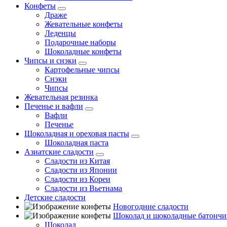
Конфеты
Драже
Жевательные конфеты
Леденцы
Подарочные наборы
Шоколадные конфеты
Чипсы и снэки
Картофельные чипсы
Снэки
Чипсы
Жевательная резинка
Печенье и вафли
Вафли
Печенье
Шоколадная и ореховая пасты
Шоколадная паста
Азиатские сладости
Сладости из Китая
Сладости из Японии
Сладости из Кореи
Сладости из Вьетнама
Детские сладости
Новогодние сладости
Шоколад и шоколадные батончи
Шоколад