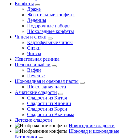
Конфеты
Драже
Жевательные конфеты
Леденцы
Подарочные наборы
Шоколадные конфеты
Чипсы и снэки
Картофельные чипсы
Снэки
Чипсы
Жевательная резинка
Печенье и вафли
Вафли
Печенье
Шоколадная и ореховая пасты
Шоколадная паста
Азиатские сладости
Сладости из Китая
Сладости из Японии
Сладости из Кореи
Сладости из Вьетнама
Детские сладости
Новогодние сладости
Шоколад и шоколадные
батончики