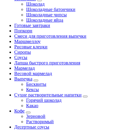
Шоколад
Шоколадные батончики
Шоколадные чипсы
Шоколадные яйца
Готовые завтраки
Попкорн
Смеси для приготовления выпечки
Маршмеллоу
Рисовые клецки
Сиропы
Соусы
Лапша быстрого приготовления
Мармелад
Весовой мармелад
Выпечка
Бисквиты
Кексы
Сухие растворительные напитки
Горячий шоколад
Какао
Кофе
Зерновой
Растворимый
Десертные соусы