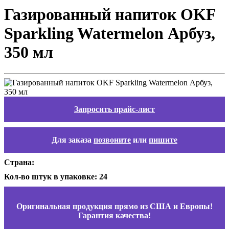
Газированный напиток OKF
Sparkling Watermelon Арбуз,
350 мл
Запросить прайс-лист
Для заказа
позвоните
или
пишите
Страна:
Кол-во штук в упаковке: 24
Оригинальная продукция прямо из США и Европы!
Гарантия качества!