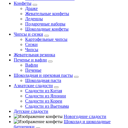
Конфеты
Драже
Жевательные конфеты
Леденцы
Подарочные наборы
Шоколадные конфеты
Чипсы и снэки
Картофельные чипсы
Снэки
Чипсы
Жевательная резинка
Печенье и вафли
Вафли
Печенье
Шоколадная и ореховая пасты
Шоколадная паста
Азиатские сладости
Сладости из Китая
Сладости из Японии
Сладости из Кореи
Сладости из Вьетнама
Детские сладости
Новогодние сладости
Шоколад и шоколадные
батончики