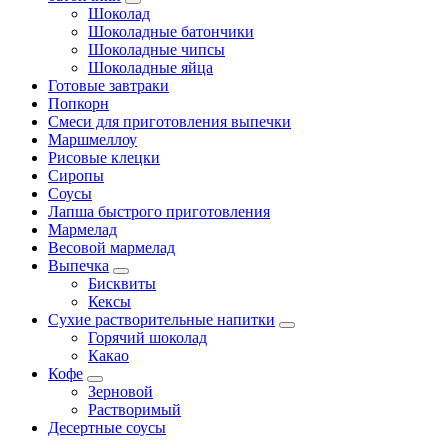
Шоколад
Шоколадные батончики
Шоколадные чипсы
Шоколадные яйца
Готовые завтраки
Попкорн
Смеси для приготовления выпечки
Маршмеллоу
Рисовые клецки
Сиропы
Соусы
Лапша быстрого приготовления
Мармелад
Весовой мармелад
Выпечка
Бисквиты
Кексы
Сухие растворительные напитки
Горячий шоколад
Какао
Кофе
Зерновой
Растворимый
Десертные соусы