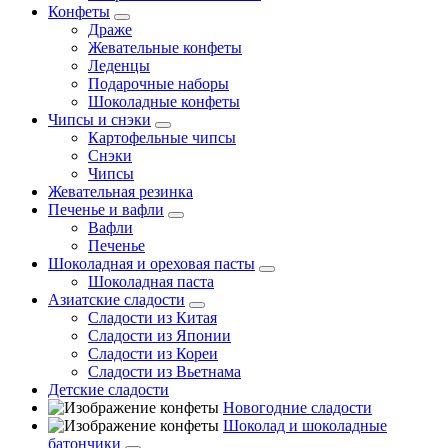
Конфеты
Драже
Жевательные конфеты
Леденцы
Подарочные наборы
Шоколадные конфеты
Чипсы и снэки
Картофельные чипсы
Снэки
Чипсы
Жевательная резинка
Печенье и вафли
Вафли
Печенье
Шоколадная и ореховая пасты
Шоколадная паста
Азиатские сладости
Сладости из Китая
Сладости из Японии
Сладости из Кореи
Сладости из Вьетнама
Детские сладости
Новогодние сладости
Шоколад и шоколадные
батончики