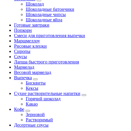
Шоколад
Шоколадные батончики
Шоколадные чипсы
Шоколадные яйца
Готовые завтраки
Попкорн
Смеси для приготовления выпечки
Маршмеллоу
Рисовые клецки
Сиропы
Соусы
Лапша быстрого приготовления
Мармелад
Весовой мармелад
Выпечка
Бисквиты
Кексы
Сухие растворительные напитки
Горячий шоколад
Какао
Кофе
Зерновой
Растворимый
Десертные соусы