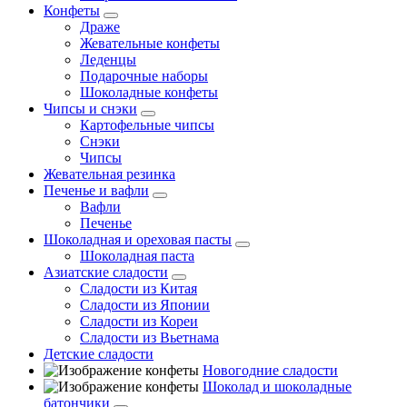
Конфеты
Драже
Жевательные конфеты
Леденцы
Подарочные наборы
Шоколадные конфеты
Чипсы и снэки
Картофельные чипсы
Снэки
Чипсы
Жевательная резинка
Печенье и вафли
Вафли
Печенье
Шоколадная и ореховая пасты
Шоколадная паста
Азиатские сладости
Сладости из Китая
Сладости из Японии
Сладости из Кореи
Сладости из Вьетнама
Детские сладости
Новогодние сладости
Шоколад и шоколадные
батончики