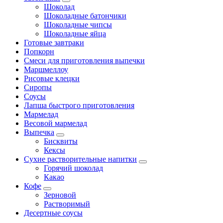
Шоколад
Шоколадные батончики
Шоколадные чипсы
Шоколадные яйца
Готовые завтраки
Попкорн
Смеси для приготовления выпечки
Маршмеллоу
Рисовые клецки
Сиропы
Соусы
Лапша быстрого приготовления
Мармелад
Весовой мармелад
Выпечка
Бисквиты
Кексы
Сухие растворительные напитки
Горячий шоколад
Какао
Кофе
Зерновой
Растворимый
Десертные соусы