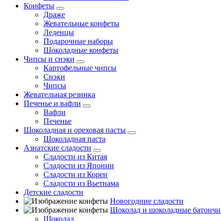
Конфеты
Драже
Жевательные конфеты
Леденцы
Подарочные наборы
Шоколадные конфеты
Чипсы и снэки
Картофельные чипсы
Снэки
Чипсы
Жевательная резинка
Печенье и вафли
Вафли
Печенье
Шоколадная и ореховая пасты
Шоколадная паста
Азиатские сладости
Сладости из Китая
Сладости из Японии
Сладости из Кореи
Сладости из Вьетнама
Детские сладости
Новогодние сладости
Шоколад и шоколадные батончи
Шоколад