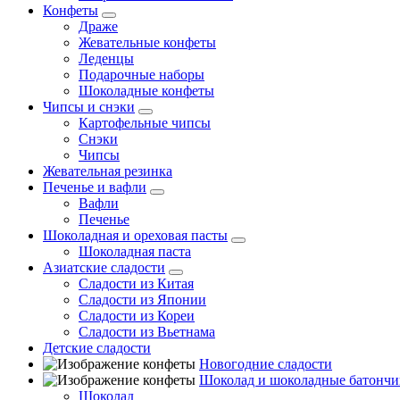
Конфеты
Драже
Жевательные конфеты
Леденцы
Подарочные наборы
Шоколадные конфеты
Чипсы и снэки
Картофельные чипсы
Снэки
Чипсы
Жевательная резинка
Печенье и вафли
Вафли
Печенье
Шоколадная и ореховая пасты
Шоколадная паста
Азиатские сладости
Сладости из Китая
Сладости из Японии
Сладости из Кореи
Сладости из Вьетнама
Детские сладости
Новогодние сладости
Шоколад и шоколадные батончи
Шоколад