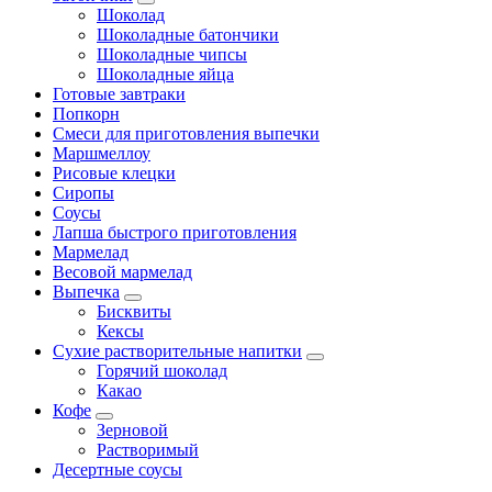
Шоколад
Шоколадные батончики
Шоколадные чипсы
Шоколадные яйца
Готовые завтраки
Попкорн
Смеси для приготовления выпечки
Маршмеллоу
Рисовые клецки
Сиропы
Соусы
Лапша быстрого приготовления
Мармелад
Весовой мармелад
Выпечка
Бисквиты
Кексы
Сухие растворительные напитки
Горячий шоколад
Какао
Кофе
Зерновой
Растворимый
Десертные соусы