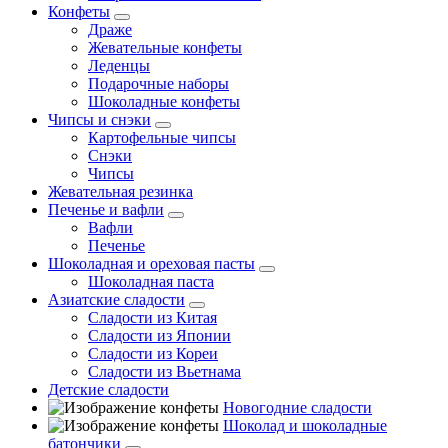
Конфеты
Драже
Жевательные конфеты
Леденцы
Подарочные наборы
Шоколадные конфеты
Чипсы и снэки
Картофельные чипсы
Снэки
Чипсы
Жевательная резинка
Печенье и вафли
Вафли
Печенье
Шоколадная и ореховая пасты
Шоколадная паста
Азиатские сладости
Сладости из Китая
Сладости из Японии
Сладости из Кореи
Сладости из Вьетнама
Детские сладости
Новогодние сладости
Шоколад и шоколадные
батончики