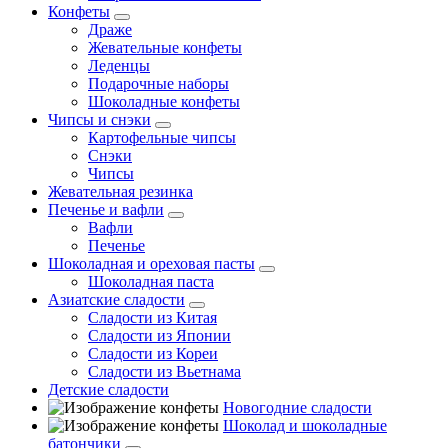
Конфеты
Драже
Жевательные конфеты
Леденцы
Подарочные наборы
Шоколадные конфеты
Чипсы и снэки
Картофельные чипсы
Снэки
Чипсы
Жевательная резинка
Печенье и вафли
Вафли
Печенье
Шоколадная и ореховая пасты
Шоколадная паста
Азиатские сладости
Сладости из Китая
Сладости из Японии
Сладости из Кореи
Сладости из Вьетнама
Детские сладости
Новогодние сладости
Шоколад и шоколадные
батончики