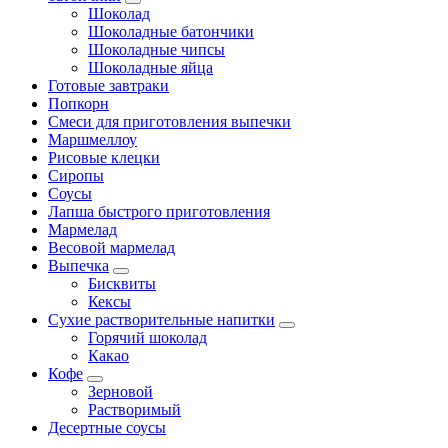
Шоколад
Шоколадные батончики
Шоколадные чипсы
Шоколадные яйца
Готовые завтраки
Попкорн
Смеси для приготовления выпечки
Маршмеллоу
Рисовые клецки
Сиропы
Соусы
Лапша быстрого приготовления
Мармелад
Весовой мармелад
Выпечка
Бисквиты
Кексы
Сухие растворительные напитки
Горячий шоколад
Какао
Кофе
Зерновой
Растворимый
Десертные соусы