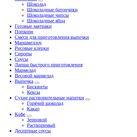
Шоколад
Шоколадные батончики
Шоколадные чипсы
Шоколадные яйца
Готовые завтраки
Попкорн
Смеси для приготовления выпечки
Маршмеллоу
Рисовые клецки
Сиропы
Соусы
Лапша быстрого приготовления
Мармелад
Весовой мармелад
Выпечка
Бисквиты
Кексы
Сухие растворительные напитки
Горячий шоколад
Какао
Кофе
Зерновой
Растворимый
Десертные соусы