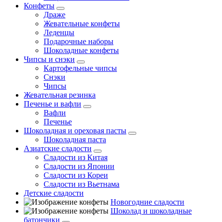
Конфеты
Драже
Жевательные конфеты
Леденцы
Подарочные наборы
Шоколадные конфеты
Чипсы и снэки
Картофельные чипсы
Снэки
Чипсы
Жевательная резинка
Печенье и вафли
Вафли
Печенье
Шоколадная и ореховая пасты
Шоколадная паста
Азиатские сладости
Сладости из Китая
Сладости из Японии
Сладости из Кореи
Сладости из Вьетнама
Детские сладости
Новогодние сладости
Шоколад и шоколадные
батончики