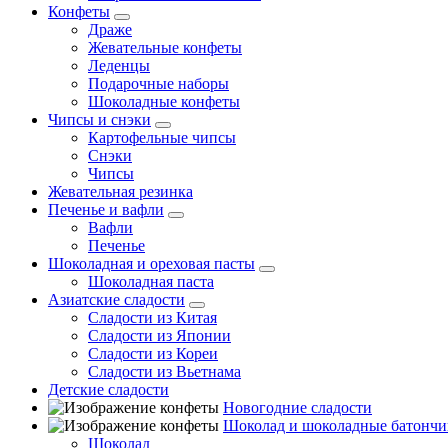
Конфеты
Драже
Жевательные конфеты
Леденцы
Подарочные наборы
Шоколадные конфеты
Чипсы и снэки
Картофельные чипсы
Снэки
Чипсы
Жевательная резинка
Печенье и вафли
Вафли
Печенье
Шоколадная и ореховая пасты
Шоколадная паста
Азиатские сладости
Сладости из Китая
Сладости из Японии
Сладости из Кореи
Сладости из Вьетнама
Детские сладости
Новогодние сладости
Шоколад и шоколадные батончи
Шоколад