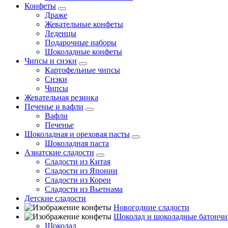
Конфеты
Драже
Жевательные конфеты
Леденцы
Подарочные наборы
Шоколадные конфеты
Чипсы и снэки
Картофельные чипсы
Снэки
Чипсы
Жевательная резинка
Печенье и вафли
Вафли
Печенье
Шоколадная и ореховая пасты
Шоколадная паста
Азиатские сладости
Сладости из Китая
Сладости из Японии
Сладости из Кореи
Сладости из Вьетнама
Детские сладости
Новогодние сладости
Шоколад и шоколадные батончи
Шоколад