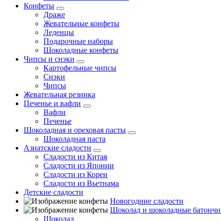
Конфеты
Драже
Жевательные конфеты
Леденцы
Подарочные наборы
Шоколадные конфеты
Чипсы и снэки
Картофельные чипсы
Снэки
Чипсы
Жевательная резинка
Печенье и вафли
Вафли
Печенье
Шоколадная и ореховая пасты
Шоколадная паста
Азиатские сладости
Сладости из Китая
Сладости из Японии
Сладости из Кореи
Сладости из Вьетнама
Детские сладости
Новогодние сладости
Шоколад и шоколадные батончи
Шоколад