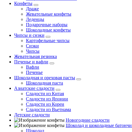
Конфеты
Драже
Жевательные конфеты
Леденцы
Подарочные наборы
Шоколадные конфеты
Чипсы и снэки
Картофельные чипсы
Снэки
Чипсы
Жевательная резинка
Печенье и вафли
Вафли
Печенье
Шоколадная и ореховая пасты
Шоколадная паста
Азиатские сладости
Сладости из Китая
Сладости из Японии
Сладости из Кореи
Сладости из Вьетнама
Детские сладости
Новогодние сладости
Шоколад и шоколадные батончи
Шоколад