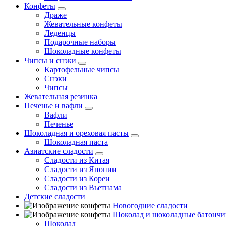
Конфеты
Драже
Жевательные конфеты
Леденцы
Подарочные наборы
Шоколадные конфеты
Чипсы и снэки
Картофельные чипсы
Снэки
Чипсы
Жевательная резинка
Печенье и вафли
Вафли
Печенье
Шоколадная и ореховая пасты
Шоколадная паста
Азиатские сладости
Сладости из Китая
Сладости из Японии
Сладости из Кореи
Сладости из Вьетнама
Детские сладости
Новогодние сладости
Шоколад и шоколадные батончи
Шоколад