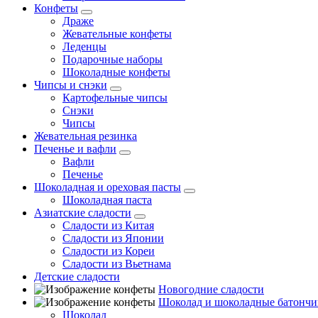
Конфеты
Драже
Жевательные конфеты
Леденцы
Подарочные наборы
Шоколадные конфеты
Чипсы и снэки
Картофельные чипсы
Снэки
Чипсы
Жевательная резинка
Печенье и вафли
Вафли
Печенье
Шоколадная и ореховая пасты
Шоколадная паста
Азиатские сладости
Сладости из Китая
Сладости из Японии
Сладости из Кореи
Сладости из Вьетнама
Детские сладости
Новогодние сладости
Шоколад и шоколадные батончи
Шоколад