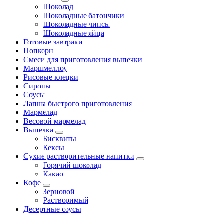
Шоколад
Шоколадные батончики
Шоколадные чипсы
Шоколадные яйца
Готовые завтраки
Попкорн
Смеси для приготовления выпечки
Маршмеллоу
Рисовые клецки
Сиропы
Соусы
Лапша быстрого приготовления
Мармелад
Весовой мармелад
Выпечка
Бисквиты
Кексы
Сухие растворительные напитки
Горячий шоколад
Какао
Кофе
Зерновой
Растворимый
Десертные соусы