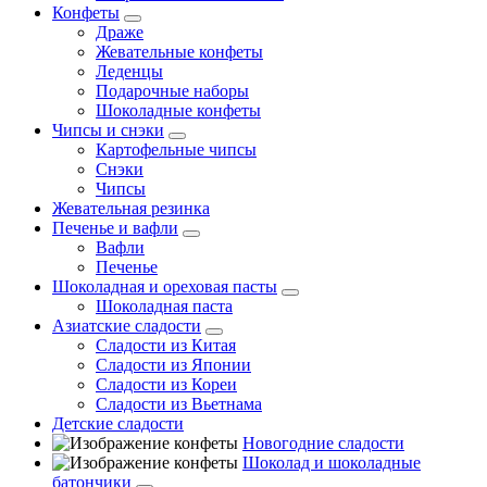
Конфеты
Драже
Жевательные конфеты
Леденцы
Подарочные наборы
Шоколадные конфеты
Чипсы и снэки
Картофельные чипсы
Снэки
Чипсы
Жевательная резинка
Печенье и вафли
Вафли
Печенье
Шоколадная и ореховая пасты
Шоколадная паста
Азиатские сладости
Сладости из Китая
Сладости из Японии
Сладости из Кореи
Сладости из Вьетнама
Детские сладости
Новогодние сладости
Шоколад и шоколадные
батончики