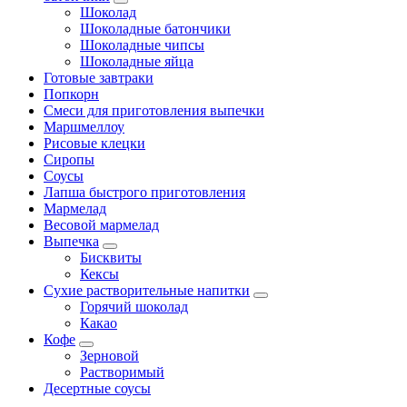
Шоколад
Шоколадные батончики
Шоколадные чипсы
Шоколадные яйца
Готовые завтраки
Попкорн
Смеси для приготовления выпечки
Маршмеллоу
Рисовые клецки
Сиропы
Соусы
Лапша быстрого приготовления
Мармелад
Весовой мармелад
Выпечка
Бисквиты
Кексы
Сухие растворительные напитки
Горячий шоколад
Какао
Кофе
Зерновой
Растворимый
Десертные соусы