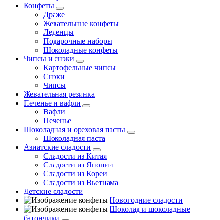
Конфеты
Драже
Жевательные конфеты
Леденцы
Подарочные наборы
Шоколадные конфеты
Чипсы и снэки
Картофельные чипсы
Снэки
Чипсы
Жевательная резинка
Печенье и вафли
Вафли
Печенье
Шоколадная и ореховая пасты
Шоколадная паста
Азиатские сладости
Сладости из Китая
Сладости из Японии
Сладости из Кореи
Сладости из Вьетнама
Детские сладости
Новогодние сладости
Шоколад и шоколадные
батончики