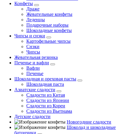
Конфеты
Драже
Жевательные конфеты
Леденцы
Подарочные наборы
Шоколадные конфеты
Чипсы и снэки
Картофельные чипсы
Снэки
Чипсы
Жевательная резинка
Печенье и вафли
Вафли
Печенье
Шоколадная и ореховая пасты
Шоколадная паста
Азиатские сладости
Сладости из Китая
Сладости из Японии
Сладости из Кореи
Сладости из Вьетнама
Детские сладости
Новогодние сладости
Шоколад и шоколадные
батончики