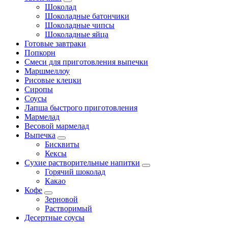
Шоколад
Шоколадные батончики
Шоколадные чипсы
Шоколадные яйца
Готовые завтраки
Попкорн
Смеси для приготовления выпечки
Маршмеллоу
Рисовые клецки
Сиропы
Соусы
Лапша быстрого приготовления
Мармелад
Весовой мармелад
Выпечка
Бисквиты
Кексы
Сухие растворительные напитки
Горячий шоколад
Какао
Кофе
Зерновой
Растворимый
Десертные соусы