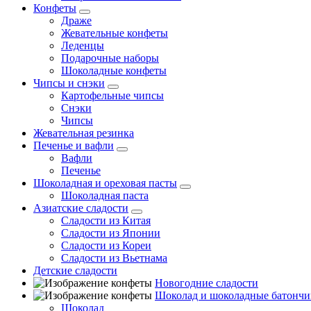
Конфеты
Драже
Жевательные конфеты
Леденцы
Подарочные наборы
Шоколадные конфеты
Чипсы и снэки
Картофельные чипсы
Снэки
Чипсы
Жевательная резинка
Печенье и вафли
Вафли
Печенье
Шоколадная и ореховая пасты
Шоколадная паста
Азиатские сладости
Сладости из Китая
Сладости из Японии
Сладости из Кореи
Сладости из Вьетнама
Детские сладости
Новогодние сладости
Шоколад и шоколадные батончи
Шоколад