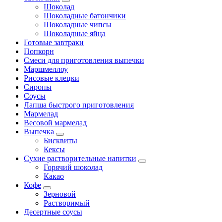
Шоколад
Шоколадные батончики
Шоколадные чипсы
Шоколадные яйца
Готовые завтраки
Попкорн
Смеси для приготовления выпечки
Маршмеллоу
Рисовые клецки
Сиропы
Соусы
Лапша быстрого приготовления
Мармелад
Весовой мармелад
Выпечка
Бисквиты
Кексы
Сухие растворительные напитки
Горячий шоколад
Какао
Кофе
Зерновой
Растворимый
Десертные соусы