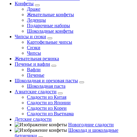
Конфеты
Драже
Жевательные конфеты
Леденцы
Подарочные наборы
Шоколадные конфеты
Чипсы и снэки
Картофельные чипсы
Снэки
Чипсы
Жевательная резинка
Печенье и вафли
Вафли
Печенье
Шоколадная и ореховая пасты
Шоколадная паста
Азиатские сладости
Сладости из Китая
Сладости из Японии
Сладости из Кореи
Сладости из Вьетнама
Детские сладости
Новогодние сладости
Шоколад и шоколадные
батончики