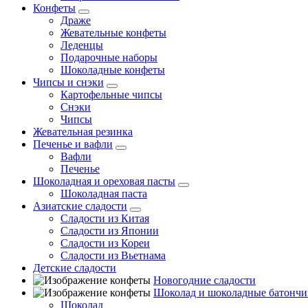
Конфеты
Драже
Жевательные конфеты
Леденцы
Подарочные наборы
Шоколадные конфеты
Чипсы и снэки
Картофельные чипсы
Снэки
Чипсы
Жевательная резинка
Печенье и вафли
Вафли
Печенье
Шоколадная и ореховая пасты
Шоколадная паста
Азиатские сладости
Сладости из Китая
Сладости из Японии
Сладости из Кореи
Сладости из Вьетнама
Детские сладости
Новогодние сладости
Шоколад и шоколадные батончи
Шоколад