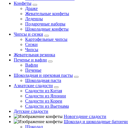
Конфеты
Драже
Жевательные конфеты
Леденцы
Подарочные наборы
Шоколадные конфеты
Чипсы и снэки
Картофельные чипсы
Снэки
Чипсы
Жевательная резинка
Печенье и вафли
Вафли
Печенье
Шоколадная и ореховая пасты
Шоколадная паста
Азиатские сладости
Сладости из Китая
Сладости из Японии
Сладости из Кореи
Сладости из Вьетнама
Детские сладости
Новогодние сладости
Шоколад и шоколадные батончи
Шоколад