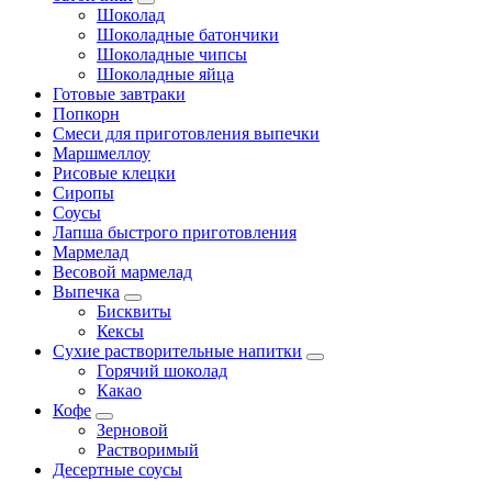
Шоколад
Шоколадные батончики
Шоколадные чипсы
Шоколадные яйца
Готовые завтраки
Попкорн
Смеси для приготовления выпечки
Маршмеллоу
Рисовые клецки
Сиропы
Соусы
Лапша быстрого приготовления
Мармелад
Весовой мармелад
Выпечка
Бисквиты
Кексы
Сухие растворительные напитки
Горячий шоколад
Какао
Кофе
Зерновой
Растворимый
Десертные соусы