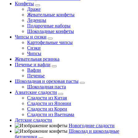
Конфеты
Драже
Жевательные конфеты
Леденцы
Подарочные наборы
Шоколадные конфеты
Чипсы и снэки
Картофельные чипсы
Снэки
Чипсы
Жевательная резинка
Печенье и вафли
Вафли
Печенье
Шоколадная и ореховая пасты
Шоколадная паста
Азиатские сладости
Сладости из Китая
Сладости из Японии
Сладости из Кореи
Сладости из Вьетнама
Детские сладости
Новогодние сладости
Шоколад и шоколадные
батончики