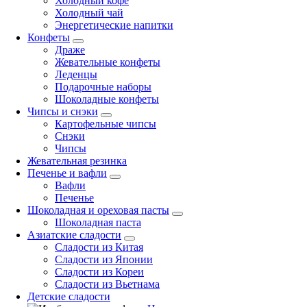
Холодный кофе
Холодный чай
Энергетические напитки
Конфеты
Драже
Жевательные конфеты
Леденцы
Подарочные наборы
Шоколадные конфеты
Чипсы и снэки
Картофельные чипсы
Снэки
Чипсы
Жевательная резинка
Печенье и вафли
Вафли
Печенье
Шоколадная и ореховая пасты
Шоколадная паста
Азиатские сладости
Сладости из Китая
Сладости из Японии
Сладости из Кореи
Сладости из Вьетнама
Детские сладости