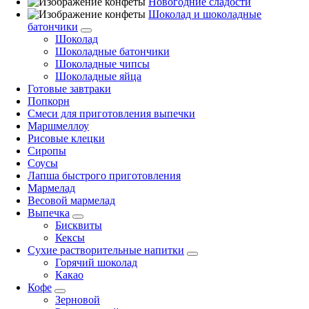
Новогодние сладости
Шоколад и шоколадные
батончики
Шоколад
Шоколадные батончики
Шоколадные чипсы
Шоколадные яйца
Готовые завтраки
Попкорн
Смеси для приготовления выпечки
Маршмеллоу
Рисовые клецки
Сиропы
Соусы
Лапша быстрого приготовления
Мармелад
Весовой мармелад
Выпечка
Бисквиты
Кексы
Сухие растворительные напитки
Горячий шоколад
Какао
Кофе
Зерновой