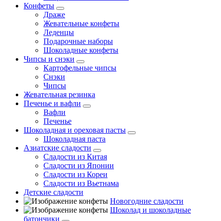
Конфеты
Драже
Жевательные конфеты
Леденцы
Подарочные наборы
Шоколадные конфеты
Чипсы и снэки
Картофельные чипсы
Снэки
Чипсы
Жевательная резинка
Печенье и вафли
Вафли
Печенье
Шоколадная и ореховая пасты
Шоколадная паста
Азиатские сладости
Сладости из Китая
Сладости из Японии
Сладости из Кореи
Сладости из Вьетнама
Детские сладости
Новогодние сладости
Шоколад и шоколадные
батончики