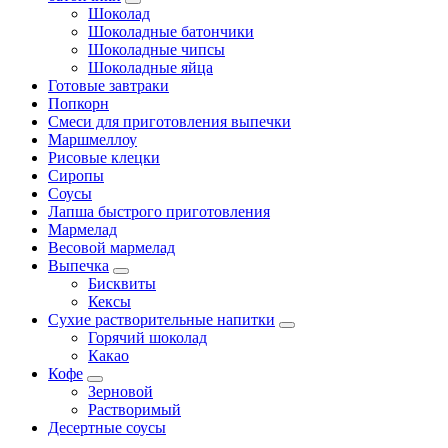
Шоколад
Шоколадные батончики
Шоколадные чипсы
Шоколадные яйца
Готовые завтраки
Попкорн
Смеси для приготовления выпечки
Маршмеллоу
Рисовые клецки
Сиропы
Соусы
Лапша быстрого приготовления
Мармелад
Весовой мармелад
Выпечка
Бисквиты
Кексы
Сухие растворительные напитки
Горячий шоколад
Какао
Кофе
Зерновой
Растворимый
Десертные соусы