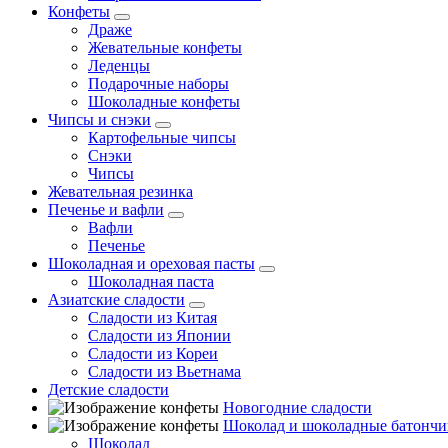
Конфеты
Драже
Жевательные конфеты
Леденцы
Подарочные наборы
Шоколадные конфеты
Чипсы и снэки
Картофельные чипсы
Снэки
Чипсы
Жевательная резинка
Печенье и вафли
Вафли
Печенье
Шоколадная и ореховая пасты
Шоколадная паста
Азиатские сладости
Сладости из Китая
Сладости из Японии
Сладости из Кореи
Сладости из Вьетнама
Детские сладости
Новогодние сладости
Шоколад и шоколадные батончи
Шоколад