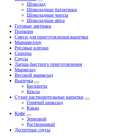
Шоколад
Шоколадные батончики
Шоколадные чипсы
Шоколадные яйца
Готовые завтраки
Попкорн
Смеси для приготовления выпечки
Маршмеллоу
Рисовые клецки
Сиропы
Соусы
Лапша быстрого приготовления
Мармелад
Весовой мармелад
Выпечка
Бисквиты
Кексы
Сухие растворительные напитки
Горячий шоколад
Какао
Кофе
Зерновой
Растворимый
Десертные соусы