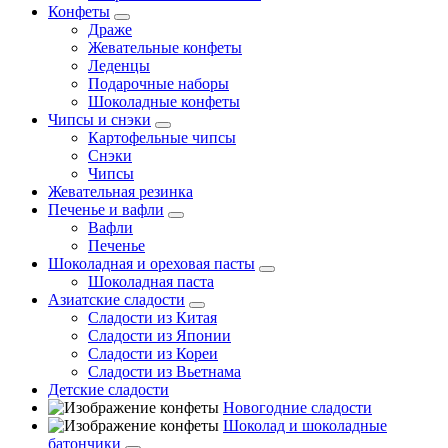
Конфеты
Драже
Жевательные конфеты
Леденцы
Подарочные наборы
Шоколадные конфеты
Чипсы и снэки
Картофельные чипсы
Снэки
Чипсы
Жевательная резинка
Печенье и вафли
Вафли
Печенье
Шоколадная и ореховая пасты
Шоколадная паста
Азиатские сладости
Сладости из Китая
Сладости из Японии
Сладости из Кореи
Сладости из Вьетнама
Детские сладости
Новогодние сладости
Шоколад и шоколадные
батончики