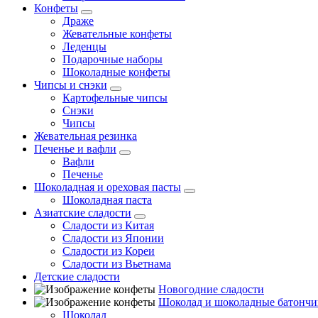
Конфеты
Драже
Жевательные конфеты
Леденцы
Подарочные наборы
Шоколадные конфеты
Чипсы и снэки
Картофельные чипсы
Снэки
Чипсы
Жевательная резинка
Печенье и вафли
Вафли
Печенье
Шоколадная и ореховая пасты
Шоколадная паста
Азиатские сладости
Сладости из Китая
Сладости из Японии
Сладости из Кореи
Сладости из Вьетнама
Детские сладости
Новогодние сладости
Шоколад и шоколадные батончи
Шоколад