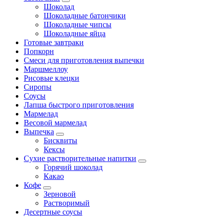
Шоколад
Шоколадные батончики
Шоколадные чипсы
Шоколадные яйца
Готовые завтраки
Попкорн
Смеси для приготовления выпечки
Маршмеллоу
Рисовые клецки
Сиропы
Соусы
Лапша быстрого приготовления
Мармелад
Весовой мармелад
Выпечка
Бисквиты
Кексы
Сухие растворительные напитки
Горячий шоколад
Какао
Кофе
Зерновой
Растворимый
Десертные соусы