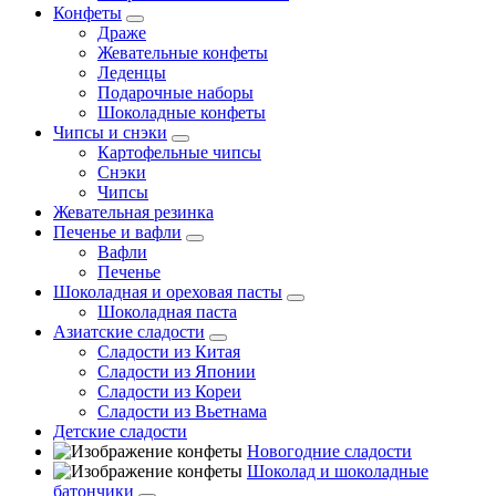
Конфеты
Драже
Жевательные конфеты
Леденцы
Подарочные наборы
Шоколадные конфеты
Чипсы и снэки
Картофельные чипсы
Снэки
Чипсы
Жевательная резинка
Печенье и вафли
Вафли
Печенье
Шоколадная и ореховая пасты
Шоколадная паста
Азиатские сладости
Сладости из Китая
Сладости из Японии
Сладости из Кореи
Сладости из Вьетнама
Детские сладости
Новогодние сладости
Шоколад и шоколадные
батончики