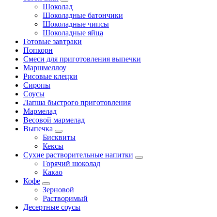
Шоколад
Шоколадные батончики
Шоколадные чипсы
Шоколадные яйца
Готовые завтраки
Попкорн
Смеси для приготовления выпечки
Маршмеллоу
Рисовые клецки
Сиропы
Соусы
Лапша быстрого приготовления
Мармелад
Весовой мармелад
Выпечка
Бисквиты
Кексы
Сухие растворительные напитки
Горячий шоколад
Какао
Кофе
Зерновой
Растворимый
Десертные соусы