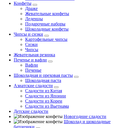
Конфеты
Драже
Жевательные конфеты
Леденцы
Подарочные наборы
Шоколадные конфеты
Чипсы и снэки
Картофельные чипсы
Снэки
Чипсы
Жевательная резинка
Печенье и вафли
Вафли
Печенье
Шоколадная и ореховая пасты
Шоколадная паста
Азиатские сладости
Сладости из Китая
Сладости из Японии
Сладости из Кореи
Сладости из Вьетнама
Детские сладости
Новогодние сладости
Шоколад и шоколадные
батончики