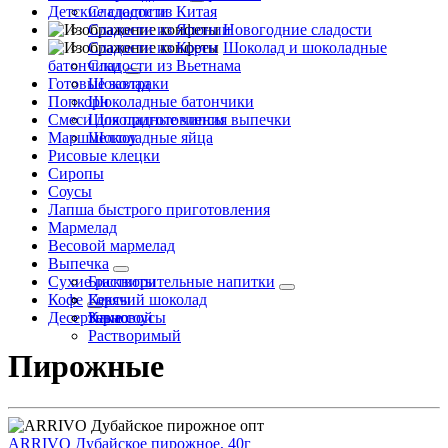
Детские сладости
Сладости из Китая
Сладости из Японии
Новогодние сладости
Сладости из Кореи
Шоколад и шоколадные
батончики
Сладости из Вьетнама
Готовые завтраки
Шоколад
Попкорн
Шоколадные батончики
Смеси для приготовления выпечки
Шоколадные чипсы
Маршмеллоу
Шоколадные яйца
Рисовые клецки
Сиропы
Соусы
Лапша быстрого приготовления
Мармелад
Весовой мармелад
Выпечка
Сухие растворительные напитки
Бисквиты
Кофе
Кексы
Горячий шоколад
Десертные соусы
Какао
Зерновой
Растворимый
Пирожные
ARRIVO Дубайское пирожное, 40г