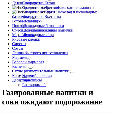
Детские сладости
Сладости из Китая
Сладости из Японии
Новогодние сладости
Сладости из Кореи
Шоколад и шоколадные
батончики
Сладости из Вьетнама
Готовые завтраки
Шоколад
Попкорн
Шоколадные батончики
Смеси для приготовления выпечки
Шоколадные чипсы
Маршмеллоу
Шоколадные яйца
Рисовые клецки
Сиропы
Соусы
Лапша быстрого приготовления
Мармелад
Весовой мармелад
Выпечка
Сухие растворительные напитки
Бисквиты
Кофе
Кексы
Горячий шоколад
Десертные соусы
Какао
Зерновой
Растворимый
Газированные напитки и
соки ожидают подорожание