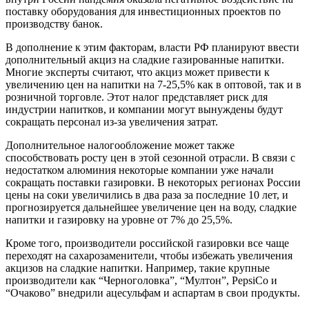
поставку оборудования для инвестиционных проектов по
производству банок.
В дополнение к этим факторам, власти РФ планируют ввести
дополнительный акциз на сладкие газированные напитки.
Многие эксперты считают, что акциз может привести к
увеличению цен на напитки на 7-25,5% как в оптовой, так и в
розничной торговле. Этот налог представляет риск для
индустрии напитков, и компании могут вынуждены будут
сокращать персонал из-за увеличения затрат.
Дополнительное налогообложение может также
способствовать росту цен в этой сезонной отрасли. В связи с
недостатком алюминия некоторые компании уже начали
сокращать поставки газировки. В некоторых регионах России
цены на соки увеличились в два раза за последние 10 лет, и
прогнозируется дальнейшее увеличение цен на воду, сладкие
напитки и газировку на уровне от 7% до 25,5%.
Кроме того, производители российской газировки все чаще
переходят на сахарозаменители, чтобы избежать увеличения
акцизов на сладкие напитки. Например, такие крупные
производители как “Черноголовка”, “Мултон”, PepsiCo и
“Очаково” внедрили ацесульфам и аспартам в свои продукты.