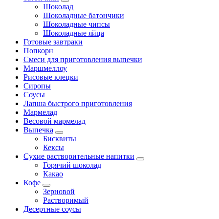
Шоколад
Шоколадные батончики
Шоколадные чипсы
Шоколадные яйца
Готовые завтраки
Попкорн
Смеси для приготовления выпечки
Маршмеллоу
Рисовые клецки
Сиропы
Соусы
Лапша быстрого приготовления
Мармелад
Весовой мармелад
Выпечка
Бисквиты
Кексы
Сухие растворительные напитки
Горячий шоколад
Какао
Кофе
Зерновой
Растворимый
Десертные соусы