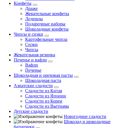
Конфеты
Драже
Жевательные конфеты
Леденцы
Подарочные наборы
Шоколадные конфеты
Чипсы и снэки
Картофельные чипсы
Снэки
Чипсы
Жевательная резинка
Печенье и вафли
Вафли
Печенье
Шоколадная и ореховая пасты
Шоколадная паста
Азиатские сладости
Сладости из Китая
Сладости из Японии
Сладости из Кореи
Сладости из Вьетнама
Детские сладости
Новогодние сладости
Шоколад и шоколадные
батончики