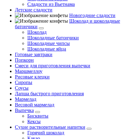
Сладости из Вьетнама
Детские сладости
Новогодние сладости
Шоколад и шоколадные
батончики
Шоколад
Шоколадные батончики
Шоколадные чипсы
Шоколадные яйца
Готовые завтраки
Попкорн
Смеси для приготовления выпечки
Маршмеллоу
Рисовые клецки
Сиропы
Соусы
Лапша быстрого приготовления
Мармелад
Весовой мармелад
Выпечка
Бисквиты
Кексы
Сухие растворительные напитки
Горячий шоколад
Какао