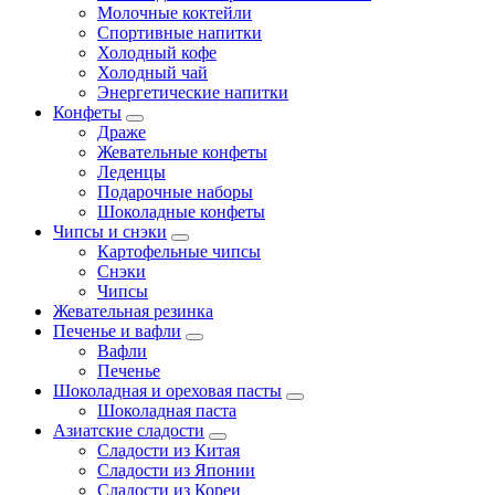
Молочные коктейли
Спортивные напитки
Холодный кофе
Холодный чай
Энергетические напитки
Конфеты
Драже
Жевательные конфеты
Леденцы
Подарочные наборы
Шоколадные конфеты
Чипсы и снэки
Картофельные чипсы
Снэки
Чипсы
Жевательная резинка
Печенье и вафли
Вафли
Печенье
Шоколадная и ореховая пасты
Шоколадная паста
Азиатские сладости
Сладости из Китая
Сладости из Японии
Сладости из Кореи