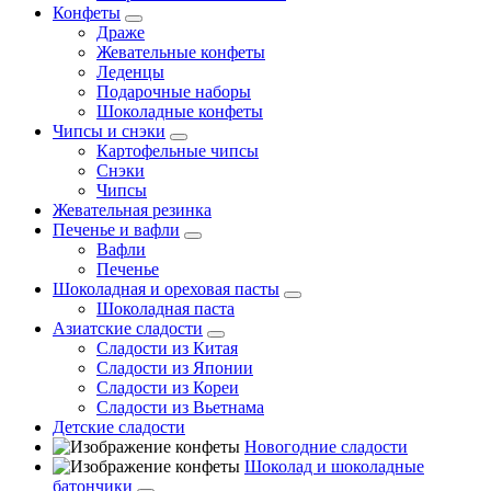
Конфеты
Драже
Жевательные конфеты
Леденцы
Подарочные наборы
Шоколадные конфеты
Чипсы и снэки
Картофельные чипсы
Снэки
Чипсы
Жевательная резинка
Печенье и вафли
Вафли
Печенье
Шоколадная и ореховая пасты
Шоколадная паста
Азиатские сладости
Сладости из Китая
Сладости из Японии
Сладости из Кореи
Сладости из Вьетнама
Детские сладости
Новогодние сладости
Шоколад и шоколадные
батончики