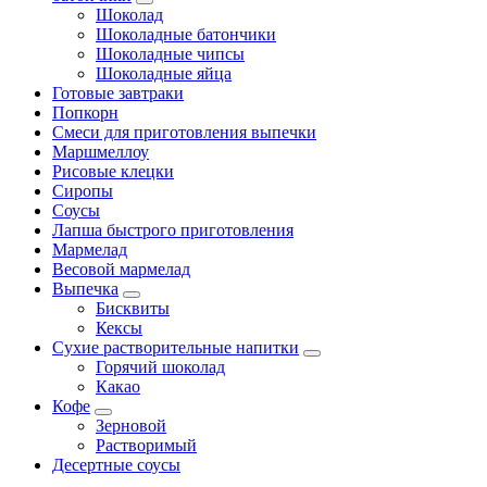
Шоколад
Шоколадные батончики
Шоколадные чипсы
Шоколадные яйца
Готовые завтраки
Попкорн
Смеси для приготовления выпечки
Маршмеллоу
Рисовые клецки
Сиропы
Соусы
Лапша быстрого приготовления
Мармелад
Весовой мармелад
Выпечка
Бисквиты
Кексы
Сухие растворительные напитки
Горячий шоколад
Какао
Кофе
Зерновой
Растворимый
Десертные соусы