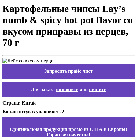
Картофельные чипсы Lay’s
numb & spicy hot pot flavor со
вкусом приправы из перцев,
70 г
Запросить прайс-лист
Для заказа
позвоните
или
пишите
Страна: Китай
Кол-во штук в упаковке: 22
Оригинальная продукция прямо из США и Европы!
Гарантия качества!