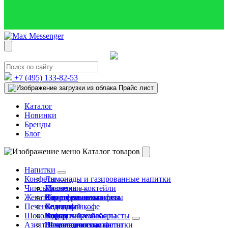
+7 (495)
133-82-53
Прайс лист
Каталог
Новинки
Бренды
Блог
Каталог товаров
Напитки
Конфеты
Лимонады и газированные напитки
Чипсы и снэки
Молочные коктейли
Драже
Жевательная резинка
Спортивные напитки
Жевательные конфеты
Картофельные чипсы
Печенье и вафли
Холодный кофе
Леденцы
Снэки
Шоколадная и ореховая пасты
Холодный чай
Подарочные наборы
Чипсы
Вафли
Азиатские сладости
Энергетические напитки
Шоколадные конфеты
Печенье
Шоколадная паста