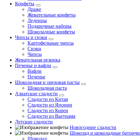
Конфеты
Драже
Жевательные конфеты
Леденцы
Подарочные наборы
Шоколадные конфеты
Чипсы и снэки
Картофельные чипсы
Снэки
Чипсы
Жевательная резинка
Печенье и вафли
Вафли
Печенье
Шоколадная и ореховая пасты
Шоколадная паста
Азиатские сладости
Сладости из Китая
Сладости из Японии
Сладости из Кореи
Сладости из Вьетнама
Детские сладости
Новогодние сладости
Шоколад и шоколадные батончи
Шоколад