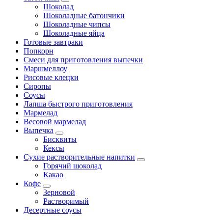
Шоколад
Шоколадные батончики
Шоколадные чипсы
Шоколадные яйца
Готовые завтраки
Попкорн
Смеси для приготовления выпечки
Маршмеллоу
Рисовые клецки
Сиропы
Соусы
Лапша быстрого приготовления
Мармелад
Весовой мармелад
Выпечка
Бисквиты
Кексы
Сухие растворительные напитки
Горячий шоколад
Какао
Кофе
Зерновой
Растворимый
Десертные соусы