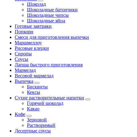
Шоколад
Шоколадные батончики
Шоколадные чипсы
Шоколадные яйца
Готовые завтраки
Попкорн
Смеси для приготовления выпечки
Маршмеллоу
Рисовые клецки
Сиропы
Соусы
Лапша быстрого приготовления
Мармелад
Весовой мармелад
Выпечка
Бисквиты
Кексы
Сухие растворительные напитки
Горячий шоколад
Какао
Кофе
Зерновой
Растворимый
Десертные соусы