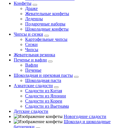
Конфеты
Драже
Жевательные конфеты
Леденцы
Подарочные наборы
Шоколадные конфеты
Чипсы и снэки
Картофельные чипсы
Снэки
Чипсы
Жевательная резинка
Печенье и вафли
Вафли
Печенье
Шоколадная и ореховая пасты
Шоколадная паста
Азиатские сладости
Сладости из Китая
Сладости из Японии
Сладости из Кореи
Сладости из Вьетнама
Детские сладости
Новогодние сладости
Шоколад и шоколадные
батончики